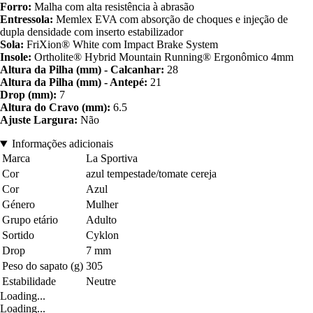
Forro:
Malha com alta resistência à abrasão
Entressola:
Memlex EVA com absorção de choques e injeção de
dupla densidade com inserto estabilizador
Sola:
FriXion® White com Impact Brake System
Insole:
Ortholite® Hybrid Mountain Running® Ergonômico 4mm
Altura da Pilha (mm) - Calcanhar:
28
Altura da Pilha (mm) - Antepé:
21
Drop (mm):
7
Altura do Cravo (mm):
6.5
Ajuste Largura:
Não
Informações adicionais
Marca
La Sportiva
Cor
azul tempestade/tomate cereja
Cor
Azul
Género
Mulher
Grupo etário
Adulto
Sortido
Cyklon
Drop
7 mm
Peso do sapato (g)
305
Estabilidade
Neutre
Loading...
Loading...