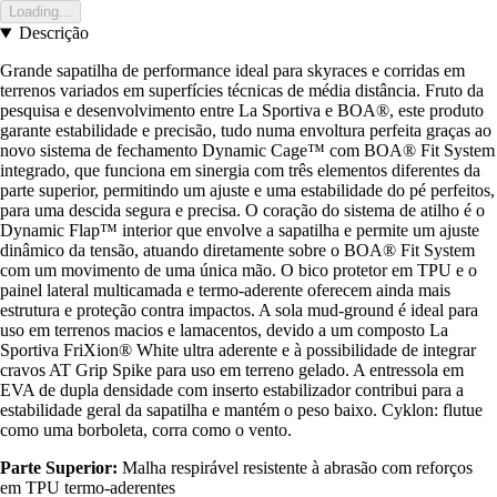
Loading...
Descrição
Grande sapatilha de performance ideal para skyraces e corridas em
terrenos variados em superfícies técnicas de média distância. Fruto da
pesquisa e desenvolvimento entre La Sportiva e BOA®, este produto
garante estabilidade e precisão, tudo numa envoltura perfeita graças ao
novo sistema de fechamento Dynamic Cage™ com BOA® Fit System
integrado, que funciona em sinergia com três elementos diferentes da
parte superior, permitindo um ajuste e uma estabilidade do pé perfeitos,
para uma descida segura e precisa. O coração do sistema de atilho é o
Dynamic Flap™ interior que envolve a sapatilha e permite um ajuste
dinâmico da tensão, atuando diretamente sobre o BOA® Fit System
com um movimento de uma única mão. O bico protetor em TPU e o
painel lateral multicamada e termo-aderente oferecem ainda mais
estrutura e proteção contra impactos. A sola mud-ground é ideal para
uso em terrenos macios e lamacentos, devido a um composto La
Sportiva FriXion® White ultra aderente e à possibilidade de integrar
cravos AT Grip Spike para uso em terreno gelado. A entressola em
EVA de dupla densidade com inserto estabilizador contribui para a
estabilidade geral da sapatilha e mantém o peso baixo. Cyklon: flutue
como uma borboleta, corra como o vento.
Parte Superior:
Malha respirável resistente à abrasão com reforços
em TPU termo-aderentes