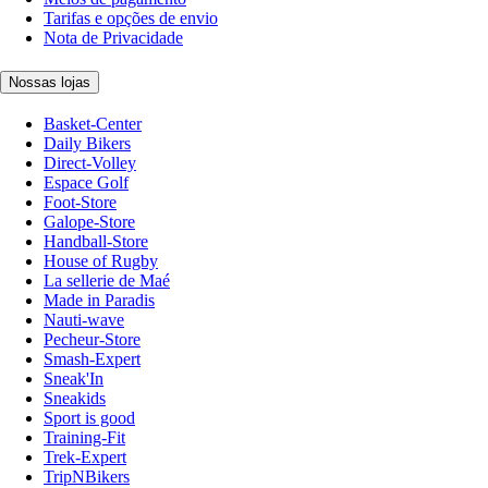
Tarifas e opções de envio
Nota de Privacidade
Nossas lojas
Basket-Center
Daily Bikers
Direct-Volley
Espace Golf
Foot-Store
Galope-Store
Handball-Store
House of Rugby
La sellerie de Maé
Made in Paradis
Nauti-wave
Pecheur-Store
Smash-Expert
Sneak'In
Sneakids
Sport is good
Training-Fit
Trek-Expert
TripNBikers