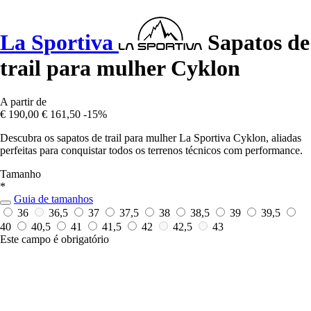
La Sportiva
Sapatos de
trail para mulher Cyklon
A partir de
€ 190,00
€ 161,50
-15%
Descubra os sapatos de trail para mulher La Sportiva Cyklon, aliadas
perfeitas para conquistar todos os terrenos técnicos com performance.
Tamanho
*
Guia de tamanhos
36
36,5
37
37,5
38
38,5
39
39,5
40
40,5
41
41,5
42
42,5
43
Este campo é obrigatório