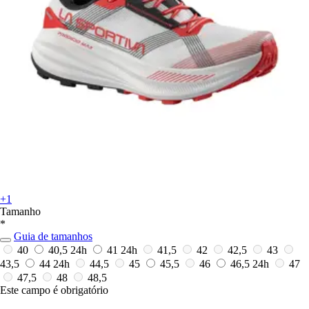
+1
Tamanho
*
Guia de tamanhos
40
40,5
24h
41
24h
41,5
42
42,5
43
43,5
44
24h
44,5
45
45,5
46
46,5
24h
47
47,5
48
48,5
Este campo é obrigatório