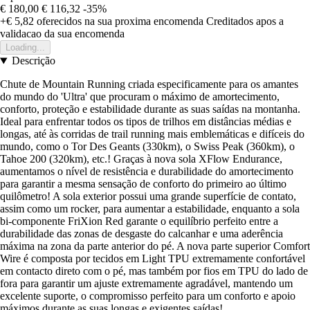
€ 180,00
€ 116,32
-35%
+€ 5,82
oferecidos na sua proxima encomenda
Creditados apos a
validacao da sua encomenda
Loading...
Descrição
Chute de Mountain Running criada especificamente para os amantes
do mundo do 'Ultra' que procuram o máximo de amortecimento,
conforto, proteção e estabilidade durante as suas saídas na montanha.
Ideal para enfrentar todos os tipos de trilhos em distâncias médias e
longas, até às corridas de trail running mais emblemáticas e difíceis do
mundo, como o Tor Des Geants (330km), o Swiss Peak (360km), o
Tahoe 200 (320km), etc.! Graças à nova sola XFlow Endurance,
aumentamos o nível de resistência e durabilidade do amortecimento
para garantir a mesma sensação de conforto do primeiro ao último
quilômetro! A sola exterior possui uma grande superfície de contato,
assim como um rocker, para aumentar a estabilidade, enquanto a sola
bi-componente FriXion Red garante o equilíbrio perfeito entre a
durabilidade das zonas de desgaste do calcanhar e uma aderência
máxima na zona da parte anterior do pé. A nova parte superior Comfort
Wire é composta por tecidos em Light TPU extremamente confortável
em contacto direto com o pé, mas também por fios em TPU do lado de
fora para garantir um ajuste extremamente agradável, mantendo um
excelente suporte, o compromisso perfeito para um conforto e apoio
máximos durante as suas longas e exigentes saídas!