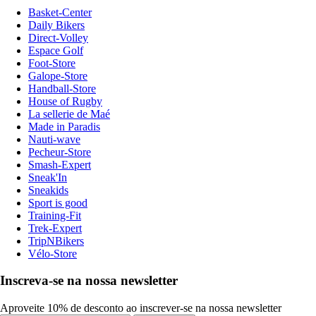
Basket-Center
Daily Bikers
Direct-Volley
Espace Golf
Foot-Store
Galope-Store
Handball-Store
House of Rugby
La sellerie de Maé
Made in Paradis
Nauti-wave
Pecheur-Store
Smash-Expert
Sneak'In
Sneakids
Sport is good
Training-Fit
Trek-Expert
TripNBikers
Vélo-Store
Inscreva-se na nossa newsletter
Aproveite 10% de desconto ao inscrever-se na nossa newsletter