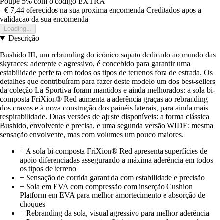
Poupe 5%
com o código
EXTRA
+€ 7,44
oferecidos na sua proxima encomenda
Creditados apos a
validacao da sua encomenda
Loading...
Descrição
Bushido III, um rebranding do icónico sapato dedicado ao mundo das
skyraces: aderente e agressivo, é concebido para garantir uma
estabilidade perfeita em todos os tipos de terrenos fora de estrada. Os
detalhes que contribuíram para fazer deste modelo um dos best-sellers
da coleção La Sportiva foram mantidos e ainda melhorados: a sola bi-
composta FriXion® Red aumenta a aderência graças ao rebranding
dos cravos e à nova construção dos painéis laterais, para ainda mais
respirabilidade. Duas versões de ajuste disponíveis: a forma clássica
Bushido, envolvente e precisa, e uma segunda versão WIDE: mesma
sensação envolvente, mas com volumes um pouco maiores.
+ A sola bi-composta FriXion® Red apresenta superfícies de
apoio diferenciadas assegurando a máxima aderência em todos
os tipos de terreno
+ Sensação de corrida garantida com estabilidade e precisão
+ Sola em EVA com compressão com inserção Cushion
Platform em EVA para melhor amortecimento e absorção de
choques
+ Rebranding da sola, visual agressivo para melhor aderência