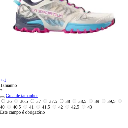
+-1
Tamanho
*
Guia de tamanhos
36
36,5
37
37,5
38
38,5
39
39,5
40
40,5
41
41,5
42
42,5
43
Este campo é obrigatório