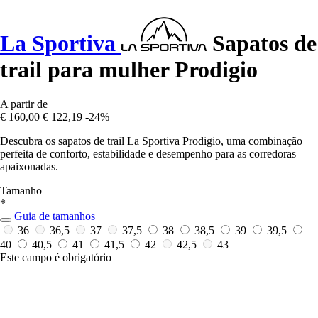
La Sportiva
Sapatos de
trail para mulher Prodigio
A partir de
€ 160,00
€ 122,19
-24%
Descubra os sapatos de trail La Sportiva Prodigio, uma combinação
perfeita de conforto, estabilidade e desempenho para as corredoras
apaixonadas.
Tamanho
*
Guia de tamanhos
36
36,5
37
37,5
38
38,5
39
39,5
40
40,5
41
41,5
42
42,5
43
Este campo é obrigatório