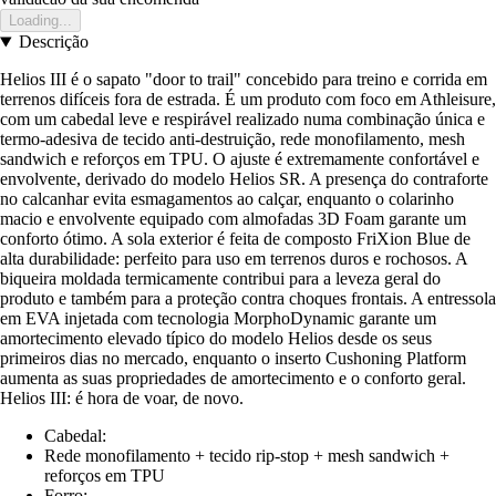
Loading...
Descrição
Helios III é o sapato "door to trail" concebido para treino e corrida em
terrenos difíceis fora de estrada. É um produto com foco em Athleisure,
com um cabedal leve e respirável realizado numa combinação única e
termo-adesiva de tecido anti-destruição, rede monofilamento, mesh
sandwich e reforços em TPU. O ajuste é extremamente confortável e
envolvente, derivado do modelo Helios SR. A presença do contraforte
no calcanhar evita esmagamentos ao calçar, enquanto o colarinho
macio e envolvente equipado com almofadas 3D Foam garante um
conforto ótimo. A sola exterior é feita de composto FriXion Blue de
alta durabilidade: perfeito para uso em terrenos duros e rochosos. A
biqueira moldada termicamente contribui para a leveza geral do
produto e também para a proteção contra choques frontais. A entressola
em EVA injetada com tecnologia MorphoDynamic garante um
amortecimento elevado típico do modelo Helios desde os seus
primeiros dias no mercado, enquanto o inserto Cushoning Platform
aumenta as suas propriedades de amortecimento e o conforto geral.
Helios III: é hora de voar, de novo.
Cabedal:
Rede monofilamento + tecido rip-stop + mesh sandwich +
reforços em TPU
Forro: