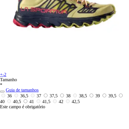
+-2
Tamanho
*
Guia de tamanhos
36
36,5
37
37,5
38
38,5
39
39,5
40
40,5
41
41,5
42
42,5
Este campo é obrigatório