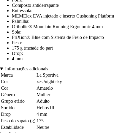
Composto antiderrapante
Entressola:
MEMElex EVA injetado e inserto Cushoning Platform
Palmilha:
Ortholite® Mountain Running Ergonomic 4 mm
Sola:
FriXion® Blue com Sistema de Freio de Impacto
Peso:
175 g (metade do par)
Drop:
4 mm
Informações adicionais
Marca
La Sportiva
Cor
zest/night sky
Cor
Amarelo
Género
Mulher
Grupo etário
Adulto
Sortido
Helios III
Drop
4 mm
Peso do sapato (g)
175
Estabilidade
Neutre