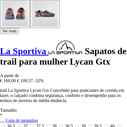
Ver mais
La Sportiva
Sapatos de
trail para mulher Lycan Gtx
A partir de
€ 160,00
€ 109,57
-32%
trail La Sportiva Lycan Gtx Concebido para praticantes de corrida em
lazer, o calçado combina segurança, conforto e desempenho para os
treinos de inverno de média distância.
Tamanho
*
Guia de tamanhos
36,5
37
37,5
38
38,5
39
39,5
40