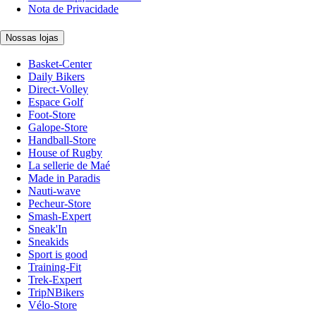
Nota de Privacidade
Nossas lojas
Basket-Center
Daily Bikers
Direct-Volley
Espace Golf
Foot-Store
Galope-Store
Handball-Store
House of Rugby
La sellerie de Maé
Made in Paradis
Nauti-wave
Pecheur-Store
Smash-Expert
Sneak'In
Sneakids
Sport is good
Training-Fit
Trek-Expert
TripNBikers
Vélo-Store