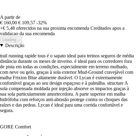
A partir de
€ 160,00
€ 109,57
-32%
+€ 5,48
oferecidos na sua proxima encomenda
Creditados apos a
validacao da sua encomenda
Loading...
Descrição
trail running rapide tous é o sapato ideal para treinos seguros de média
distância durante os meses de inverno. é ideal para os corredores fora
de pista em todas as condições, especialmente em terreno molhado,
com neve ou gelo, graças à sola exterior Mud-Ground cravejável com
malha Frixion Blue altamente durável. O Lycan é extremamente
confortável graças ao seu design espaçoso e à palmilha. structure A
sola compensada moldada por injeção absorve os impactos graças à
sua sola particularmente amortecedora. A parte superior em malha
hidrófoba com reforços anti-abrasão protege contra os choques das
raízes e das pedras. Lycan é ideal para uma corrida confortável e
segura.
GORE Comfort