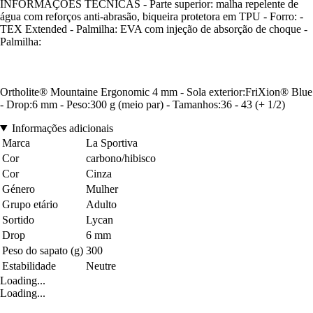
INFORMAÇÕES TÉCNICAS - Parte superior: malha repelente de
água com reforços anti-abrasão, biqueira protetora em TPU - Forro: -
TEX Extended - Palmilha: EVA com injeção de absorção de choque -
Palmilha:
Ortholite® Mountaine Ergonomic 4 mm - Sola exterior:FriXion® Blue
- Drop:6 mm - Peso:300 g (meio par) - Tamanhos:36 - 43 (+ 1/2)
Informações adicionais
Marca
La Sportiva
Cor
carbono/hibisco
Cor
Cinza
Género
Mulher
Grupo etário
Adulto
Sortido
Lycan
Drop
6 mm
Peso do sapato (g)
300
Estabilidade
Neutre
Loading...
Loading...