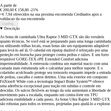
A partir de
€ 200,00
€ 158,80
-21%
+€ 7,94
oferecidos na sua proxima encomenda
Creditados apos a
validacao da sua encomenda
Loading...
Descrição
As botas de caminhada Ultra Raptor 3 MID GTX são tão versáteis
quanto técnicas. Se você está se preparando para uma longa caminhada
ou utilizando trilhas locais, essas botas são um equipamento adaptável
para levá-lo até lá. O cabedal em ripstop durável é reforçado por uma
proteção em borracha para proteger contra pedras e raízes. E um forro
respirável GORE-TEX ePE Extended Comfort adiciona
impermeabilidade. A entressola combina um material macio com uma
camada mais estruturada sob o calcanhar para melhor suporte. E o
colarinho acolchoado protege seu tornozelo enquanto impede a entrada
de pedras, cascalho e outros detritos. Uma sola exterior em composto
FriXion® White com a tecnologia Impact Brake System™ oferece
uma aderência excepcional para tração em subidas e controle em
descidas. Os sulcos flexíveis ao longo da sola aumentam a liberdade de
movimento para a escalada, enquanto um contra-forte em TPU
adiciona estabilidade a cada passo. As botas Ultra Raptor 3 MID GTX
são robustas para todos os terrenos, projetadas para ajudá-lo a explorar.