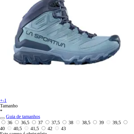
+-1
Tamanho
*
Guia de tamanhos
36
36,5
37
37,5
38
38,5
39
39,5
40
40,5
41,5
42
43
Este campo é obrigatório