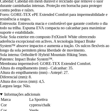
Cabedal: Cabedal em mesh durável e reciclado que remove o suor
durante caminhadas intensas. Proteção em borracha para proteger
contra pedras e raízes.
Forro: GORE-TEX ePE Extended Comfort para impermeabilidade e
resistência a rasgos.
Entressola: Entressola macia e confortável que garante conforto o dia
todo na trilha. Espuma EVA compacta no calcanhar para maximizar
suporte e estabilidade.
Sola: Sola exterior em composto FriXion® White oferecendo
aderência excepcional em aclives. A tecnologia Impact Brake
System™ absorve impactos e aumenta a tração. Os sulcos flexíveis ao
longo da sola permitem plena liberdade de movimento.
Sola interna: Ortholite® Hybrid Mountain Hiking 5mm.
Patentes: Impact Brake System™.
Membrana impermeável: GORE-TEX Extended Comfort.
Altura do empilhamento (mm) - Calcanhar: 35.
Altura do empilhamento (mm) - Antepé: 27.
Diferencial (mm): 8.
Altura dos cravos (mm): 4,5.
Largura larga: Não.
Informações adicionais
Marca
La Sportiva
Cor
cypress/chalk
Cor
Verde