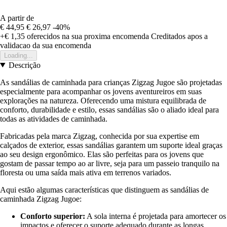
A partir de
€ 44,95
€ 26,97
-40%
+€ 1,35
oferecidos na sua proxima encomenda
Creditados apos a
validacao da sua encomenda
Loading...
Descrição
As sandálias de caminhada para crianças Zigzag Jugoe são projetadas
especialmente para acompanhar os jovens aventureiros em suas
explorações na natureza. Oferecendo uma mistura equilibrada de
conforto, durabilidade e estilo, essas sandálias são o aliado ideal para
todas as atividades de caminhada.
Fabricadas pela marca Zigzag, conhecida por sua expertise em
calçados de exterior, essas sandálias garantem um suporte ideal graças
ao seu design ergonômico. Elas são perfeitas para os jovens que
gostam de passar tempo ao ar livre, seja para um passeio tranquilo na
floresta ou uma saída mais ativa em terrenos variados.
Aqui estão algumas características que distinguem as sandálias de
caminhada Zigzag Jugoe:
Conforto superior:
A sola interna é projetada para amortecer os
impactos e oferecer o suporte adequado durante as longas