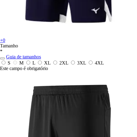
+0
Tamanho
*
Guia de tamanhos
S
M
L
XL
2XL
3XL
4XL
Este campo é obrigatório