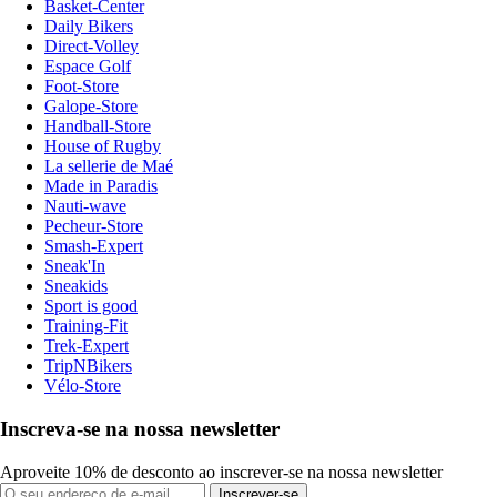
Basket-Center
Daily Bikers
Direct-Volley
Espace Golf
Foot-Store
Galope-Store
Handball-Store
House of Rugby
La sellerie de Maé
Made in Paradis
Nauti-wave
Pecheur-Store
Smash-Expert
Sneak'In
Sneakids
Sport is good
Training-Fit
Trek-Expert
TripNBikers
Vélo-Store
Inscreva-se na nossa newsletter
Aproveite 10% de desconto ao inscrever-se na nossa newsletter
Inscrever-se