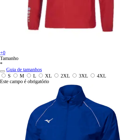
+0
Tamanho
*
Guia de tamanhos
S
M
L
XL
2XL
3XL
4XL
Este campo é obrigatório