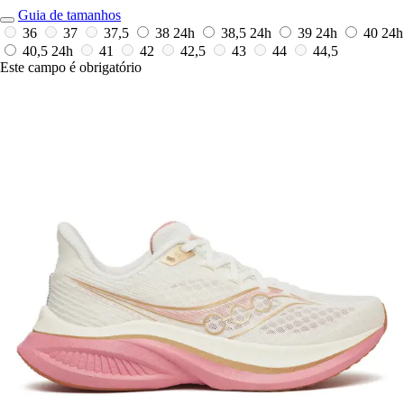
Guia de tamanhos
36
37
37,5
38
24h
38,5
24h
39
24h
40
24h
40,5
24h
41
42
42,5
43
44
44,5
Este campo é obrigatório