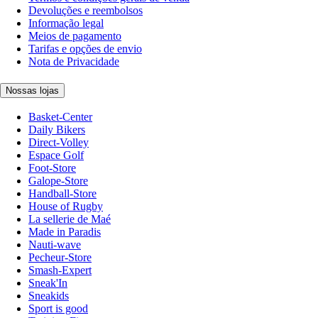
Devoluções e reembolsos
Informação legal
Meios de pagamento
Tarifas e opções de envio
Nota de Privacidade
Nossas lojas
Basket-Center
Daily Bikers
Direct-Volley
Espace Golf
Foot-Store
Galope-Store
Handball-Store
House of Rugby
La sellerie de Maé
Made in Paradis
Nauti-wave
Pecheur-Store
Smash-Expert
Sneak'In
Sneakids
Sport is good