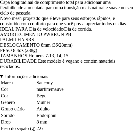
Capa longitudinal de comprimento total para adicionar uma
flexibilidade aumentada para uma transição mais natural e suave no seu
ciclo de passada.
Novo mesh projetado que é leve para seus esforços rápidos, e
construido com conforto para que você possa apreciar todos os dias.
IDEAL PARA Dia de velocidade/Dia de corrida.
AMORTECIMENTO PWRRUN PB
PALMILHA SRS
DESLOCAMENTO 8mm (36/28mm)
PESO 8.4oz (238g)
TAMANHOS Homens 7-13, 14, 15
DURABILIDADE Este modelo é vegano e contém materiais
reciclados.
Informações adicionais
Marca
Saucony
Cor
marfim/mauve
Cor
Bege
Género
Mulher
Grupo etário
Adulto
Sortido
Endorphin
Drop
8 mm
Peso do sapato (g)
227