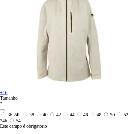
+16
Tamanho
*
36
24h
38
40
42
44
46
48
50
52
24h
54
Este campo é obrigatório