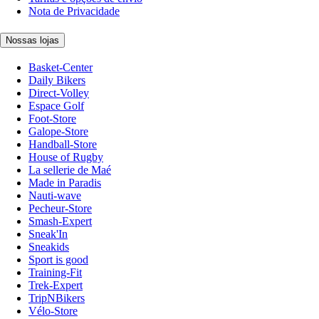
Nota de Privacidade
Nossas lojas
Basket-Center
Daily Bikers
Direct-Volley
Espace Golf
Foot-Store
Galope-Store
Handball-Store
House of Rugby
La sellerie de Maé
Made in Paradis
Nauti-wave
Pecheur-Store
Smash-Expert
Sneak'In
Sneakids
Sport is good
Training-Fit
Trek-Expert
TripNBikers
Vélo-Store