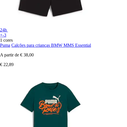
24h
+-3
1 cores
Puma
Calções para crianças BMW MMS Essential
A partir de
€ 38,00
€ 22,89