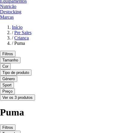
Equipamentos
Nutrição
Destocking
Marcas
Início
/
Pre Sales
/
Criança
/
Puma
Filtros
Tamanho
Cor
Tipo de produto
Género
Sport
Preço
Ver os 3 produtos
Puma
Filtros