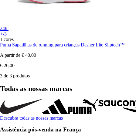
24h
+-3
1 cores
Puma
Sapatilhas de running para crianças Dasher Lite Sliptech™
A partir de
€ 40,00
€ 26,00
3 de 3 produtos
Todas as nossas marcas
Descubra todas as nossas marcas
Assistência pós-venda na França