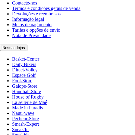
Contacte-nos
Termos e condições gerais de venda
Devoluções e reembolsos
Informação legal
Meios de pagamento
Tarifas e opções de envio
Nota de Privacidade
Nossas lojas
Basket-Center
Daily Bikers
Direct-Volley
Espace Golf
Foot-Store
Galope-Store
Handball-Store
House of Rugby
La sellerie de Maé
Made in Paradis
Nauti-wave
Pecheur-Store
Smash-Expert
Sneak'In
Sneakids