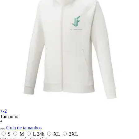
+-2
Tamanho
*
Guia de tamanhos
S
M
L
24h
XL
2XL