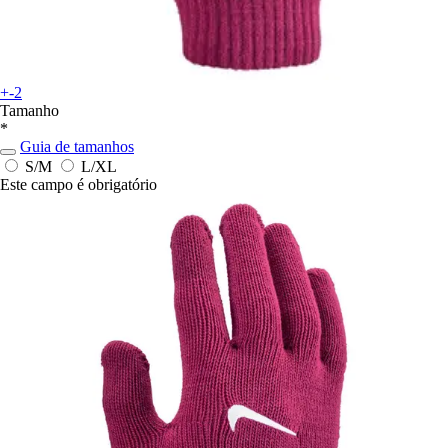
+-2
Tamanho
*
Guia de tamanhos
S/M
L/XL
Este campo é obrigatório