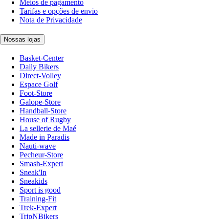
Meios de pagamento
Tarifas e opções de envio
Nota de Privacidade
Nossas lojas
Basket-Center
Daily Bikers
Direct-Volley
Espace Golf
Foot-Store
Galope-Store
Handball-Store
House of Rugby
La sellerie de Maé
Made in Paradis
Nauti-wave
Pecheur-Store
Smash-Expert
Sneak'In
Sneakids
Sport is good
Training-Fit
Trek-Expert
TripNBikers