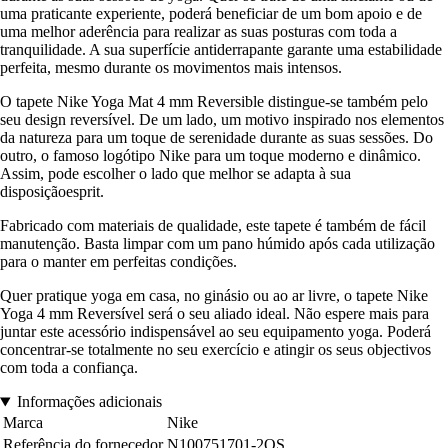
uma praticante experiente, poderá beneficiar de um bom apoio e de
uma melhor aderência para realizar as suas posturas com toda a
tranquilidade. A sua superfície antiderrapante garante uma estabilidade
perfeita, mesmo durante os movimentos mais intensos.
O tapete Nike Yoga Mat 4 mm Reversible distingue-se também pelo
seu design reversível. De um lado, um motivo inspirado nos elementos
da natureza para um toque de serenidade durante as suas sessões. Do
outro, o famoso logótipo Nike para um toque moderno e dinâmico.
Assim, pode escolher o lado que melhor se adapta à sua
disposiçãoesprit.
Fabricado com materiais de qualidade, este tapete é também de fácil
manutenção. Basta limpar com um pano húmido após cada utilização
para o manter em perfeitas condições.
Quer pratique yoga em casa, no ginásio ou ao ar livre, o tapete Nike
Yoga 4 mm Reversível será o seu aliado ideal. Não espere mais para
juntar este acessório indispensável ao seu equipamento yoga. Poderá
concentrar-se totalmente no seu exercício e atingir os seus objectivos
com toda a confiança.
Informações adicionais
Marca
Nike
Referência do fornecedor
N100751701-2OS