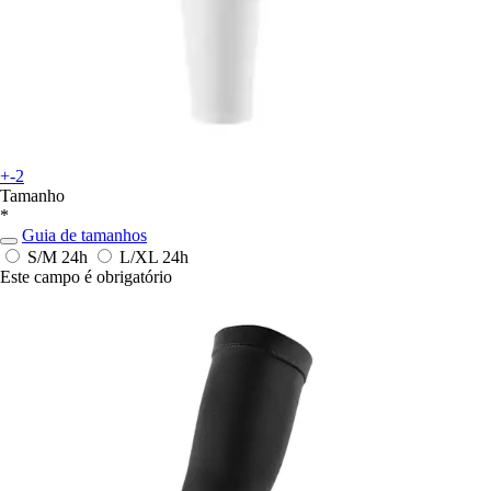
+-2
Tamanho
*
Guia de tamanhos
S/M
24h
L/XL
24h
Este campo é obrigatório