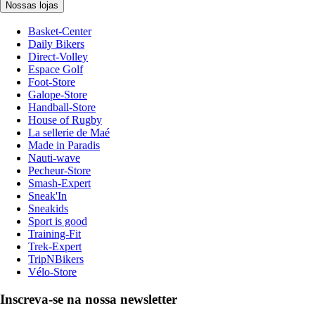
Nossas lojas
Basket-Center
Daily Bikers
Direct-Volley
Espace Golf
Foot-Store
Galope-Store
Handball-Store
House of Rugby
La sellerie de Maé
Made in Paradis
Nauti-wave
Pecheur-Store
Smash-Expert
Sneak'In
Sneakids
Sport is good
Training-Fit
Trek-Expert
TripNBikers
Vélo-Store
Inscreva-se na nossa newsletter