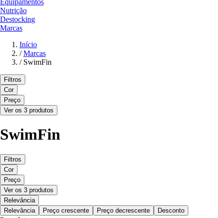
Equipamentos
Nutrição
Destocking
Marcas
Início
/
Marcas
/
SwimFin
Filtros
Cor
Preço
Ver os 3 produtos
SwimFin
Filtros
Cor
Preço
Ver os 3 produtos
Relevância
Relevância
Preço crescente
Preço decrescente
Desconto