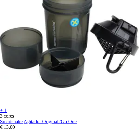
+-1
3 cores
Smartshake
Agitador Original2Go One
€ 13,00