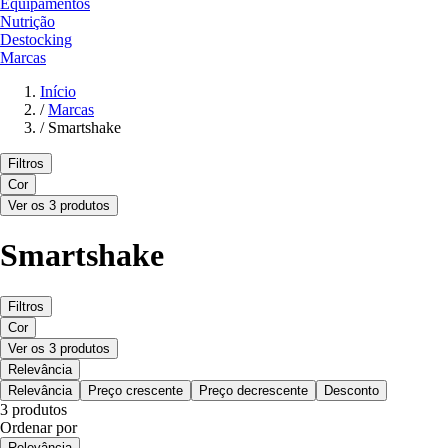
Equipamentos
Nutrição
Destocking
Marcas
Início
/
Marcas
/
Smartshake
Filtros
Cor
Ver os 3 produtos
Smartshake
Filtros
Cor
Ver os 3 produtos
Relevância
Relevância
Preço crescente
Preço decrescente
Desconto
3 produtos
Ordenar por
Relevância