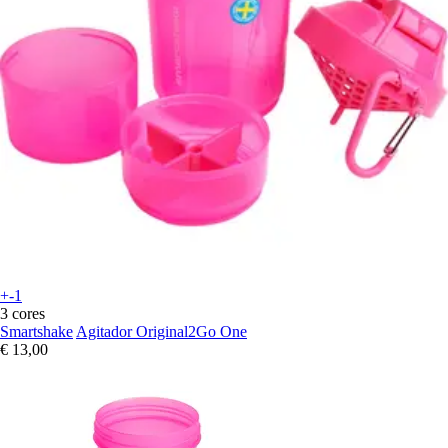
+-1
3 cores
Smartshake
Agitador Original2Go One
€ 13,00