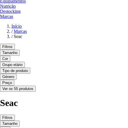
Equipamentos
Nutrição
Destocking
Marcas
Início
/
Marcas
/
Seac
Filtros
Tamanho
Cor
Grupo etário
Tipo de produto
Género
Preço
Ver os 55 produtos
Seac
Filtros
Tamanho