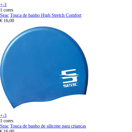
+-3
1 cores
Seac
Touca de banho High Stretch Comfort
€ 16,00
+-3
1 cores
Seac
Touca de banho de silicone para crianças
€ 16,00