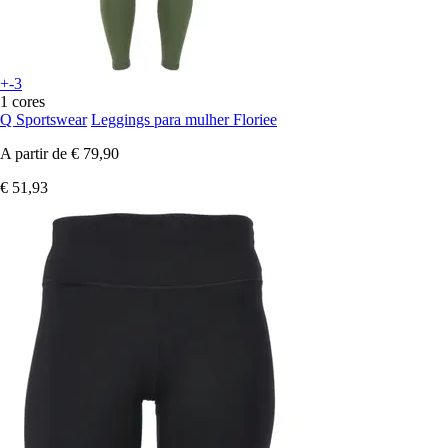
+-3
1 cores
Q Sportswear
Leggings para mulher Floriee
A partir de
€ 79,90
€ 51,93