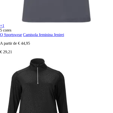
+1
5 cores
Q Sportswear
Camisola feminina Jenirei
A partir de
€ 44,95
€ 29,21