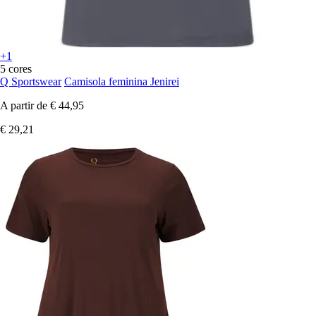
+1
5 cores
Q Sportswear
Camisola feminina Jenirei
A partir de
€ 44,95
€ 29,21