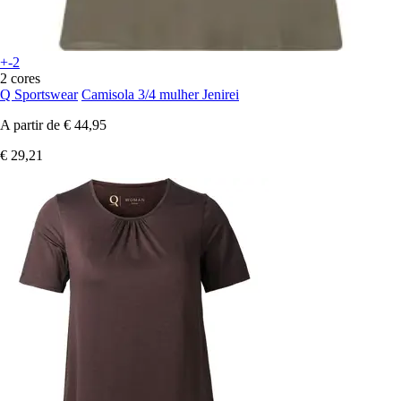
+-2
2 cores
Q Sportswear
Camisola 3/4 mulher Jenirei
A partir de
€ 44,95
€ 29,21