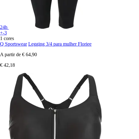
24h
+-3
1 cores
Q Sportswear
Legging 3/4 para mulher Floriee
A partir de
€ 64,90
€ 42,18