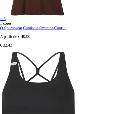
+-3
1 cores
Q Sportswear
Camisola feminina Camali
A partir de
€ 49,90
€ 32,43