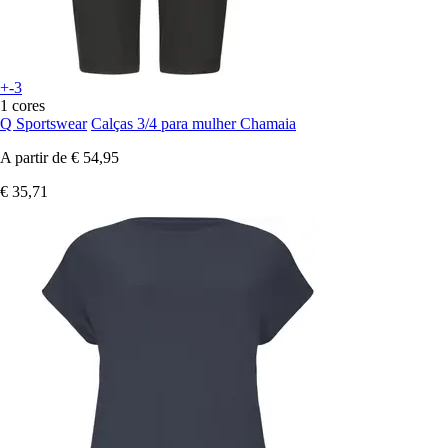
+-3
1 cores
Q Sportswear
Calças 3/4 para mulher Chamaia
A partir de
€ 54,95
€ 35,71