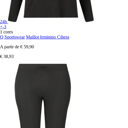
24h
+-3
1 cores
Q Sportswear
Maillot feminino Cihera
A partir de
€ 59,90
€ 38,93