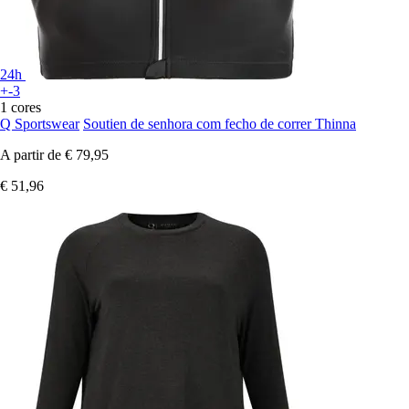
24h
+-3
1 cores
Q Sportswear
Soutien de senhora com fecho de correr Thinna
A partir de
€ 79,95
€ 51,96