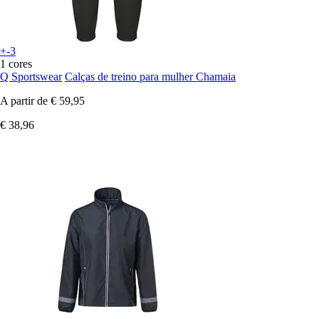
+-3
1 cores
Q Sportswear
Calças de treino para mulher Chamaia
A partir de
€ 59,95
€ 38,96