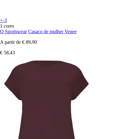
+-3
1 cores
Q Sportswear
Casaco de mulher Venee
A partir de
€ 89,90
€ 58,43