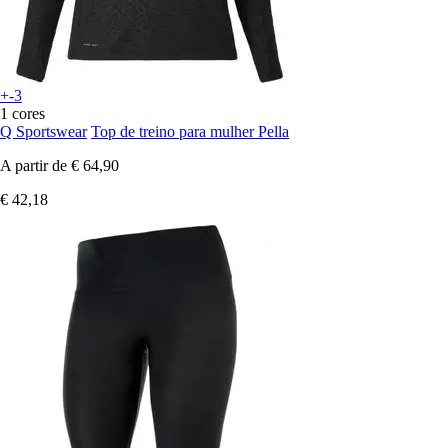
+-3
1 cores
Q Sportswear
Top de treino para mulher Pella
A partir de
€ 64,90
€ 42,18