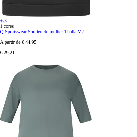
+-3
1 cores
Q Sportswear
Soutien de mulher Thalia V2
A partir de
€ 44,95
€ 29,21