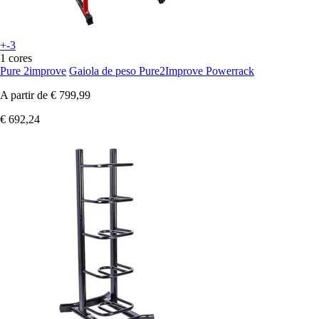
+-3
1 cores
Pure 2improve
Gaiola de peso Pure2Improve Powerrack
A partir de
€ 799,99
€ 692,24