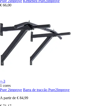
Pure 2improve
Kettlebell Pure2Improve
€ 66,00
+-3
1 cores
Pure 2improve
Barra de tracção Pure2Improve
A partir de
€ 84,99
€ 71,17