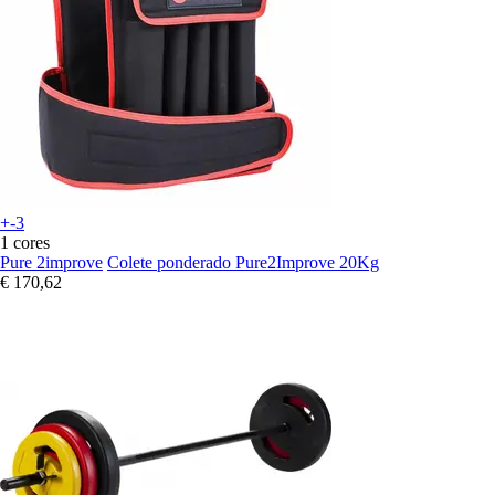
+-3
1 cores
Pure 2improve
Colete ponderado Pure2Improve 20Kg
€ 170,62