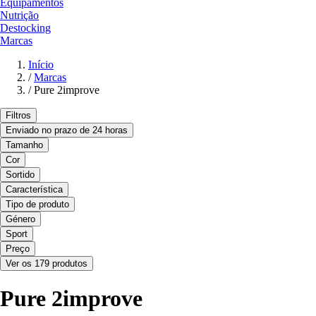
Equipamentos
Nutrição
Destocking
Marcas
Início
/
Marcas
/
Pure 2improve
Filtros
Enviado no prazo de 24 horas
Tamanho
Cor
Sortido
Característica
Tipo de produto
Género
Sport
Preço
Ver os 179 produtos
Pure 2improve