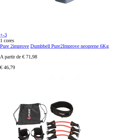
+-3
1 cores
Pure 2improve
Dumbbell Pure2Improve neoprene 6Kg
A partir de
€ 71,98
€ 46,79