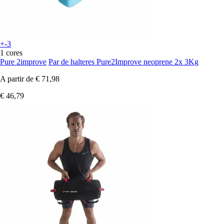
+-3
1 cores
Pure 2improve
Par de halteres Pure2Improve neoprene 2x 3Kg
A partir de
€ 71,98
€ 46,79