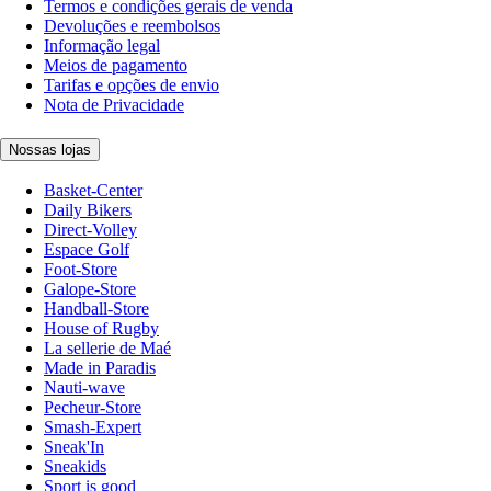
Termos e condições gerais de venda
Devoluções e reembolsos
Informação legal
Meios de pagamento
Tarifas e opções de envio
Nota de Privacidade
Nossas lojas
Basket-Center
Daily Bikers
Direct-Volley
Espace Golf
Foot-Store
Galope-Store
Handball-Store
House of Rugby
La sellerie de Maé
Made in Paradis
Nauti-wave
Pecheur-Store
Smash-Expert
Sneak'In
Sneakids
Sport is good