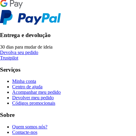
Entrega e devolução
30 dias para mudar de ideia
Devolva seu pedido
Trustpilot
Serviços
Minha conta
Centro de ajuda
Acompanhar meu pedido
Devolver meu pedido
Códigos promocionais
Sobre
Quem somos nós?
Contacte-nos