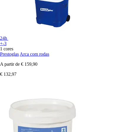
24h
+-3
1 cores
Prestoglas
Arca com rodas
A partir de
€ 159,90
€ 132,97