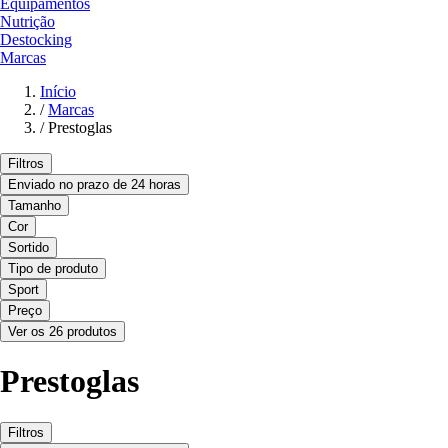
Equipamentos
Nutrição
Destocking
Marcas
Início
/
Marcas
/
Prestoglas
Filtros
Enviado no prazo de 24 horas
Tamanho
Cor
Sortido
Tipo de produto
Sport
Preço
Ver os 26 produtos
Prestoglas
Filtros