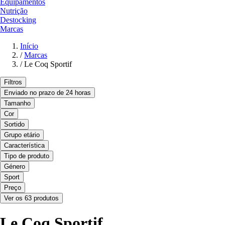
Equipamentos
Nutrição
Destocking
Marcas
Início
/
Marcas
/
Le Coq Sportif
Filtros
Enviado no prazo de 24 horas
Tamanho
Cor
Sortido
Grupo etário
Característica
Tipo de produto
Género
Sport
Preço
Ver os 63 produtos
Le Coq Sportif