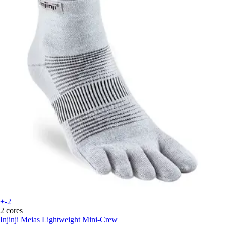
+-2
2 cores
Injinji
Meias Lightweight Mini-Crew