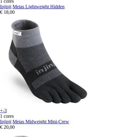
1 cores
Injinji
Meias Lightweight Hidden
€ 18,00
+-3
1 cores
Injinji
Meias Midweight Mini-Crew
€ 20,00