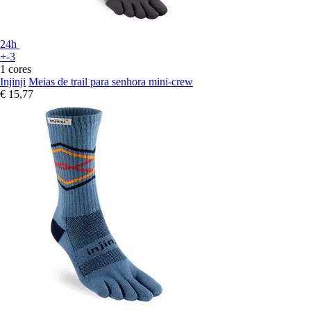
24h
+-3
1 cores
Injinji
Meias de trail para senhora mini-crew
€ 15,77