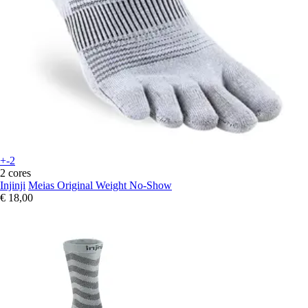
+-2
2 cores
Injinji
Meias Original Weight No-Show
€ 18,00