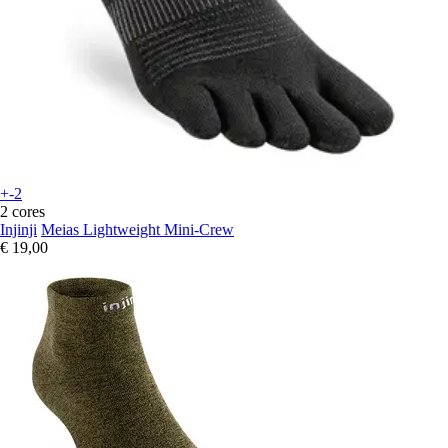
+-2
2 cores
Injinji
Meias Lightweight Mini-Crew
€ 19,00