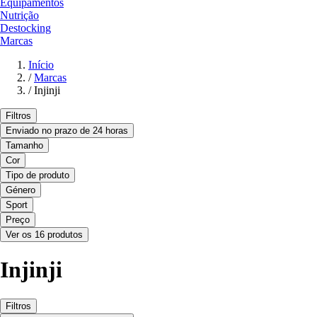
Equipamentos
Nutrição
Destocking
Marcas
Início
/
Marcas
/
Injinji
Filtros
Enviado no prazo de 24 horas
Tamanho
Cor
Tipo de produto
Género
Sport
Preço
Ver os 16 produtos
Injinji
Filtros