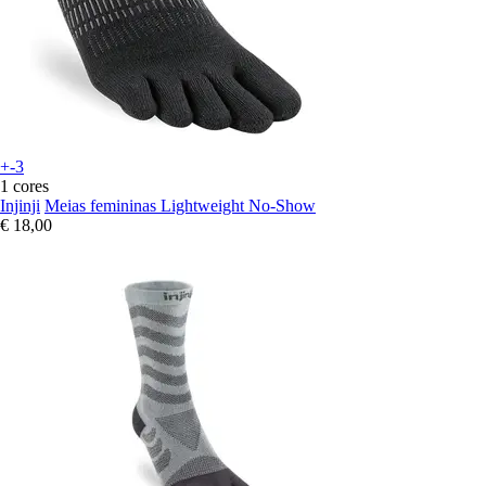
+-3
1 cores
Injinji
Meias femininas Lightweight No-Show
€ 18,00