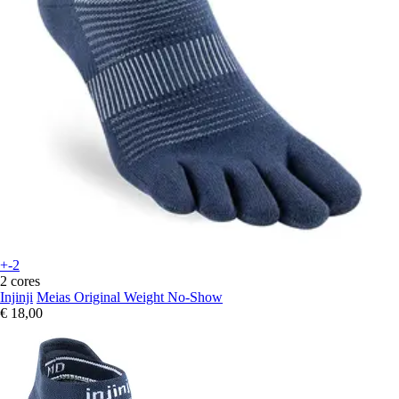
+-2
2 cores
Injinji
Meias Original Weight No-Show
€ 18,00