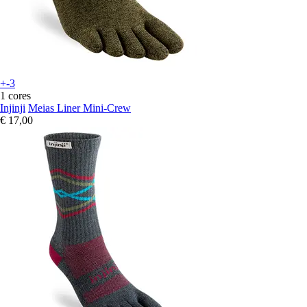
+-3
1 cores
Injinji
Meias Liner Mini-Crew
€ 17,00