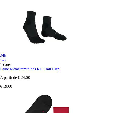
24h
+-3
1 cores
Falke
Meias femininas RU Trail Grip
A partir de
€ 24,00
€ 19,60