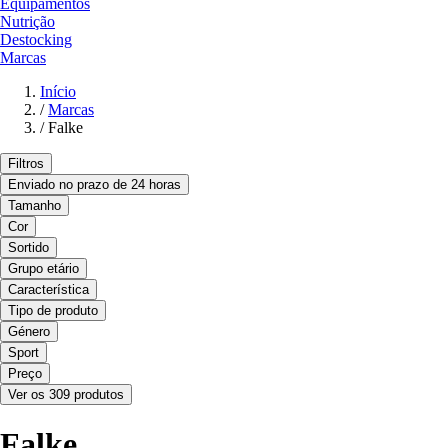
Equipamentos
Nutrição
Destocking
Marcas
Início
/
Marcas
/
Falke
Filtros
Enviado no prazo de 24 horas
Tamanho
Cor
Sortido
Grupo etário
Característica
Tipo de produto
Género
Sport
Preço
Ver os 309 produtos
Falke