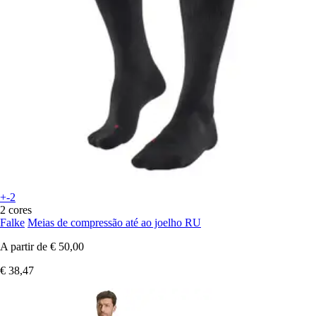
+-2
2 cores
Falke
Meias de compressão até ao joelho RU
A partir de
€ 50,00
€ 38,47