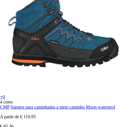
+0
4 cores
CMP
Sapatos para caminhadas a meio caminho Moon waterprof
A partir de
€ 119,95
€ 85,46