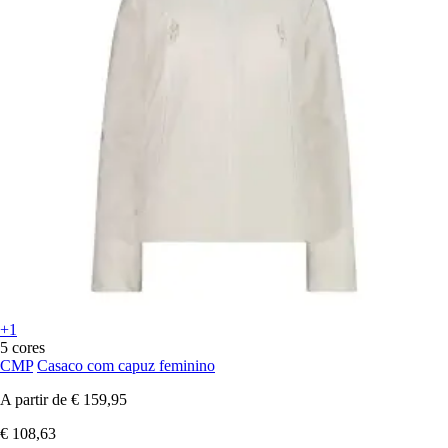
+1
5 cores
CMP
Casaco com capuz feminino
A partir de
€ 159,95
€ 108,63