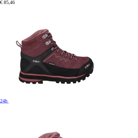
€ 85,46
24h