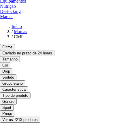
Equipamentos
Nutrição
Destocking
Marcas
Início
/
Marcas
/
CMP
Filtros
Enviado no prazo de 24 horas
Tamanho
Cor
Drop
Sortido
Grupo etário
Característica
Tipo de produto
Género
Sport
Preço
Ver os 7213 produtos