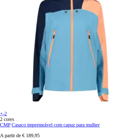
+-2
2 cores
CMP
Casaco impermeável com capuz para mulher
A partir de
€ 189,95