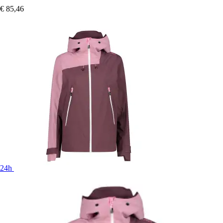
€ 85,46
24h