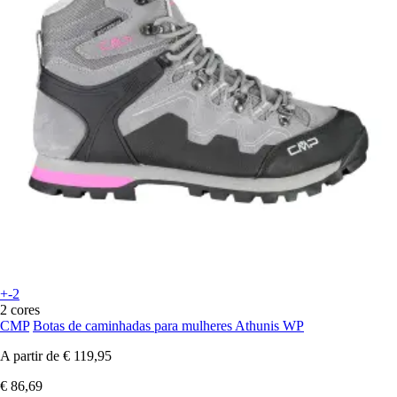
+-2
2 cores
CMP
Botas de caminhadas para mulheres Athunis WP
A partir de
€ 119,95
€ 86,69