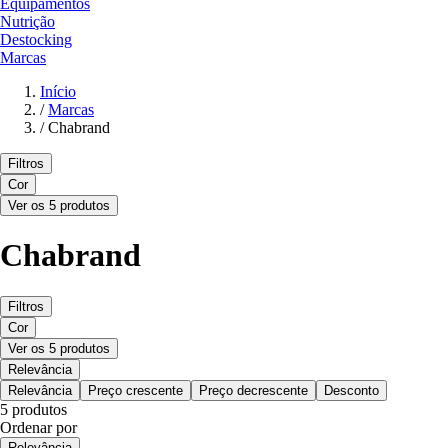
Equipamentos
Nutrição
Destocking
Marcas
Início
/
Marcas
/
Chabrand
Filtros
Cor
Ver os 5 produtos
Chabrand
Filtros
Cor
Ver os 5 produtos
Relevância
Relevância
Preço crescente
Preço decrescente
Desconto
5 produtos
Ordenar por
Relevância