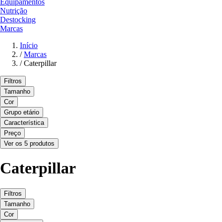
Equipamentos
Nutrição
Destocking
Marcas
Início
/
Marcas
/
Caterpillar
Filtros
Tamanho
Cor
Grupo etário
Característica
Preço
Ver os 5 produtos
Caterpillar
Filtros
Tamanho
Cor