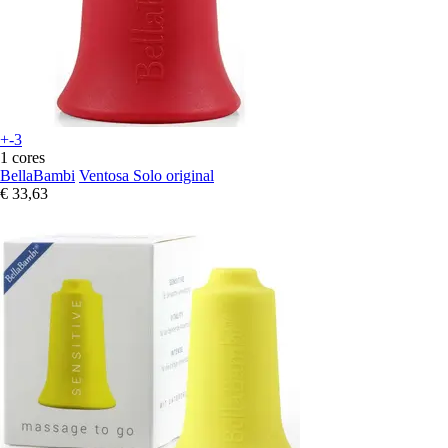
+-3
1 cores
BellaBambi
Ventosa Solo original
€ 33,63