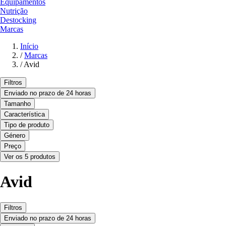
Equipamentos
Nutrição
Destocking
Marcas
Início
/
Marcas
/
Avid
Filtros
Enviado no prazo de 24 horas
Tamanho
Característica
Tipo de produto
Género
Preço
Ver os 5 produtos
Avid
Filtros
Enviado no prazo de 24 horas