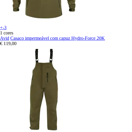
+-3
1 cores
Avid
Casaco impermeável com capuz Hydro-Force 20K
€ 119,00