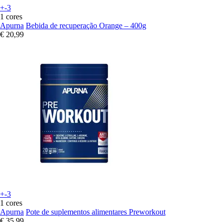
+-3
1 cores
Apurna
Bebida de recuperação Orange – 400g
€ 20,99
+-3
1 cores
Apurna
Pote de suplementos alimentares Preworkout
€ 35,99