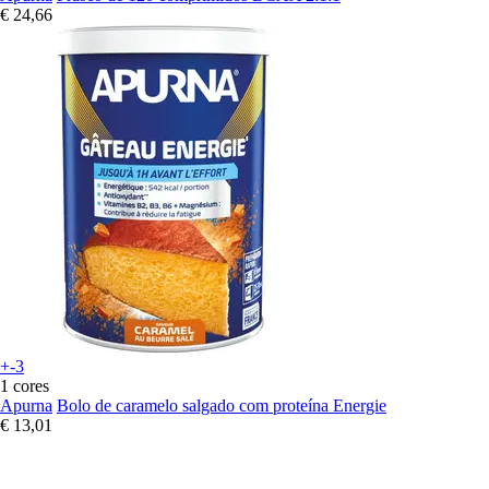
€ 24,66
+-3
1 cores
Apurna
Bolo de caramelo salgado com proteína Energie
€ 13,01