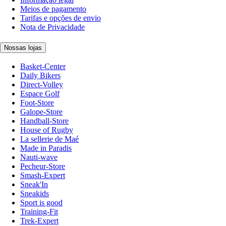
Meios de pagamento
Tarifas e opções de envio
Nota de Privacidade
Nossas lojas
Basket-Center
Daily Bikers
Direct-Volley
Espace Golf
Foot-Store
Galope-Store
Handball-Store
House of Rugby
La sellerie de Maé
Made in Paradis
Nauti-wave
Pecheur-Store
Smash-Expert
Sneak'In
Sneakids
Sport is good
Training-Fit
Trek-Expert