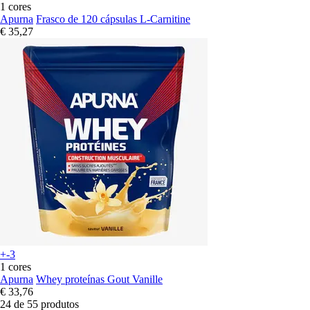
1 cores
Apurna
Frasco de 120 cápsulas L-Carnitine
€ 35,27
+-3
1 cores
Apurna
Whey proteínas Gout Vanille
€ 33,76
24 de 55 produtos