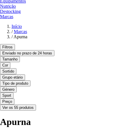
Equipamentos
Nutrição
Destocking
Marcas
Início
/
Marcas
/
Apurna
Filtros
Enviado no prazo de 24 horas
Tamanho
Cor
Sortido
Grupo etário
Tipo de produto
Género
Sport
Preço
Ver os 55 produtos
Apurna