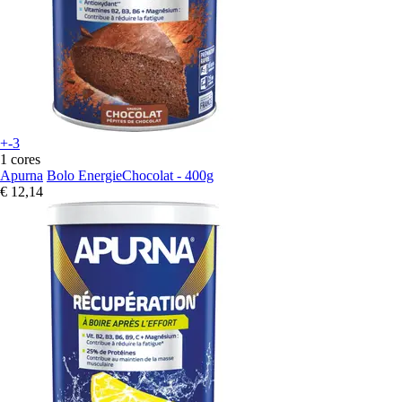
+-3
1 cores
Apurna
Bolo EnergieChocolat - 400g
€ 12,14