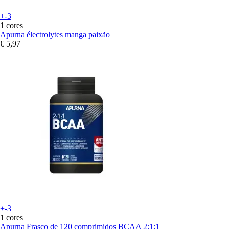
+-3
1 cores
Apurna
électrolytes manga paixão
€ 5,97
+-3
1 cores
Apurna
Frasco de 120 comprimidos BCAA 2:1:1