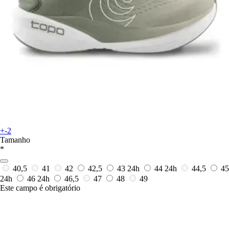
+-2
Tamanho
*
40,5
41
42
42,5
43
24h
44
24h
44,5
45
24h
46
24h
46,5
47
48
49
Este campo é obrigatório