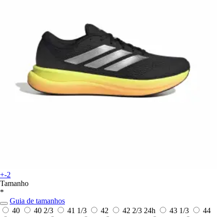
+-2
Tamanho
*
Guia de tamanhos
40
40 2/3
41 1/3
42
42 2/3
24h
43 1/3
44