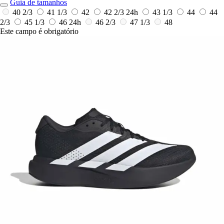
Guia de tamanhos
40 2/3
41 1/3
42
42 2/3
24h
43 1/3
44
44
2/3
45 1/3
46
24h
46 2/3
47 1/3
48
Este campo é obrigatório