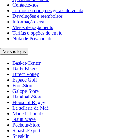
Contacte-nos
Termos e condições gerais de venda
Devoluções e reembolsos
Informação legal
Meios de pagamento
Tarifas e opções de envio
Nota de Privacidade
Nossas lojas
Basket-Center
Daily Bikers
Direct-Volley
Espace Golf
Foot-Store
Galope-Store
Handball-Store
House of Rugby
La sellerie de Maé
Made in Paradis
Nauti-wave
Pecheur-Store
Smash-Expert
Sneak'In