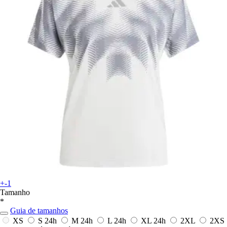
+-1
Tamanho
*
Guia de tamanhos
XS
S
24h
M
24h
L
24h
XL
24h
2XL
2XS