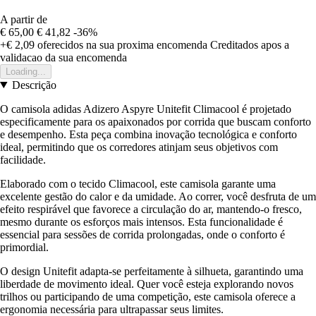
A partir de
€ 65,00
€ 41,82
-36%
+€ 2,09
oferecidos na sua proxima encomenda
Creditados apos a
validacao da sua encomenda
Loading...
Descrição
O camisola adidas Adizero Aspyre Unitefit Climacool é projetado
especificamente para os apaixonados por corrida que buscam conforto
e desempenho. Esta peça combina inovação tecnológica e conforto
ideal, permitindo que os corredores atinjam seus objetivos com
facilidade.
Elaborado com o tecido Climacool, este camisola garante uma
excelente gestão do calor e da umidade. Ao correr, você desfruta de um
efeito respirável que favorece a circulação do ar, mantendo-o fresco,
mesmo durante os esforços mais intensos. Esta funcionalidade é
essencial para sessões de corrida prolongadas, onde o conforto é
primordial.
O design Unitefit adapta-se perfeitamente à silhueta, garantindo uma
liberdade de movimento ideal. Quer você esteja explorando novos
trilhos ou participando de uma competição, este camisola oferece a
ergonomia necessária para ultrapassar seus limites.