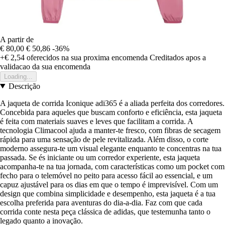
A partir de
€ 80,00
€ 50,86
-36%
+€ 2,54
oferecidos na sua proxima encomenda
Creditados apos a
validacao da sua encomenda
Loading...
Descrição
A jaqueta de corrida Iconique adi365 é a aliada perfeita dos corredores.
Concebida para aqueles que buscam conforto e eficiência, esta jaqueta
é feita com materiais suaves e leves que facilitam a corrida. A
tecnologia Climacool ajuda a manter-te fresco, com fibras de secagem
rápida para uma sensação de pele revitalizada. Além disso, o corte
moderno assegura-te um visual elegante enquanto te concentras na tua
passada. Se és iniciante ou um corredor experiente, esta jaqueta
acompanha-te na tua jornada, com características como um pocket com
fecho para o telemóvel no peito para acesso fácil ao essencial, e um
capuz ajustável para os dias em que o tempo é imprevisível. Com um
design que combina simplicidade e desempenho, esta jaqueta é a tua
escolha preferida para aventuras do dia-a-dia. Faz com que cada
corrida conte nesta peça clássica de adidas, que testemunha tanto o
legado quanto a inovação.