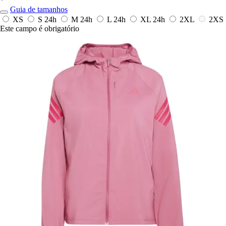
*
Guia de tamanhos
XS
S
24h
M
24h
L
24h
XL
24h
2XL
2XS
Este campo é obrigatório