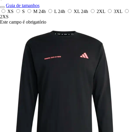
*
Guia de tamanhos
XS
S
M
24h
L
24h
XL
24h
2XL
3XL
2XS
Este campo é obrigatório