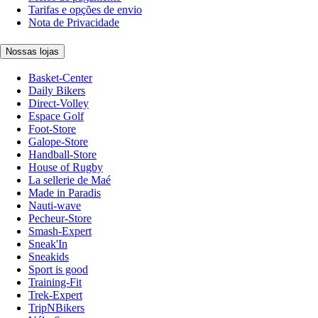
Tarifas e opções de envio
Nota de Privacidade
Nossas lojas
Basket-Center
Daily Bikers
Direct-Volley
Espace Golf
Foot-Store
Galope-Store
Handball-Store
House of Rugby
La sellerie de Maé
Made in Paradis
Nauti-wave
Pecheur-Store
Smash-Expert
Sneak'In
Sneakids
Sport is good
Training-Fit
Trek-Expert
TripNBikers