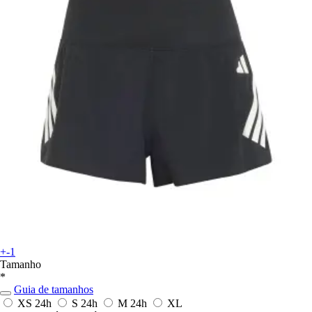
+-1
Tamanho
*
Guia de tamanhos
XS
24h
S
24h
M
24h
XL