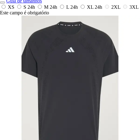
Guia de tamanhos
XS
S
24h
M
24h
L
24h
XL
24h
2XL
3XL
Este campo é obrigatório