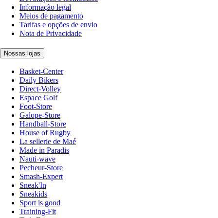
Informação legal
Meios de pagamento
Tarifas e opções de envio
Nota de Privacidade
Nossas lojas
Basket-Center
Daily Bikers
Direct-Volley
Espace Golf
Foot-Store
Galope-Store
Handball-Store
House of Rugby
La sellerie de Maé
Made in Paradis
Nauti-wave
Pecheur-Store
Smash-Expert
Sneak'In
Sneakids
Sport is good
Training-Fit