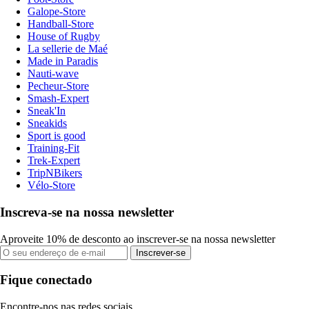
Galope-Store
Handball-Store
House of Rugby
La sellerie de Maé
Made in Paradis
Nauti-wave
Pecheur-Store
Smash-Expert
Sneak'In
Sneakids
Sport is good
Training-Fit
Trek-Expert
TripNBikers
Vélo-Store
Inscreva-se na nossa newsletter
Aproveite 10% de desconto ao inscrever-se na nossa newsletter
Inscrever-se
Fique conectado
Encontre-nos nas redes sociais