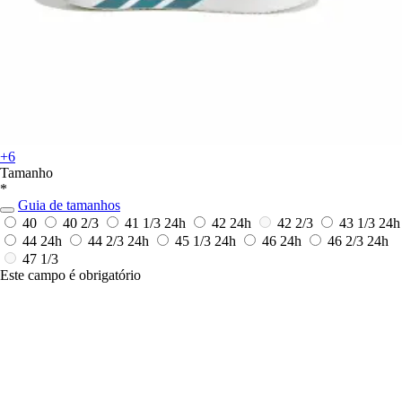
+6
Tamanho
*
Guia de tamanhos
40
40 2/3
41 1/3
24h
42
24h
42 2/3
43 1/3
24h
44
24h
44 2/3
24h
45 1/3
24h
46
24h
46 2/3
24h
47 1/3
Este campo é obrigatório