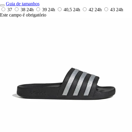
Guia de tamanhos
37
38
24h
39
24h
40,5
24h
42
24h
43
24h
Este campo é obrigatório