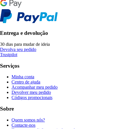
Entrega e devolução
30 dias para mudar de ideia
Devolva seu pedido
Trustpilot
Serviços
Minha conta
Centro de ajuda
Acompanhar meu pedido
Devolver meu pedido
Códigos promocionais
Sobre
Quem somos nós?
Contacte-nos