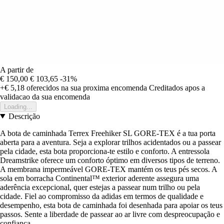
A partir de
€ 150,00
€ 103,65
-31%
+€ 5,18
oferecidos na sua proxima encomenda
Creditados apos a
validacao da sua encomenda
Loading...
Descrição
A bota de caminhada Terrex Freehiker SL GORE-TEX é a tua porta
aberta para a aventura. Seja a explorar trilhos acidentados ou a passear
pela cidade, esta bota proporciona-te estilo e conforto. A entressola
Dreamstrike oferece um conforto óptimo em diversos tipos de terreno.
A membrana impermeável GORE-TEX mantém os teus pés secos. A
sola em borracha Continental™ exterior aderente assegura uma
aderência excepcional, quer estejas a passear num trilho ou pela
cidade. Fiel ao compromisso da adidas em termos de qualidade e
desempenho, esta bota de caminhada foi desenhada para apoiar os teus
passos. Sente a liberdade de passear ao ar livre com despreocupação e
confiança.