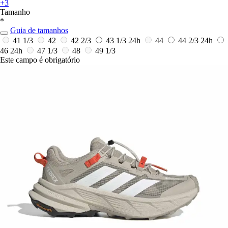
+3
Tamanho
*
Guia de tamanhos
41 1/3
42
42 2/3
43 1/3
24h
44
44 2/3
24h
46
24h
47 1/3
48
49 1/3
Este campo é obrigatório