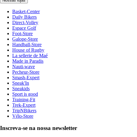
Nossas lojas
Basket-Center
Daily Bikers
Direct-Volley
Espace Golf
Foot-Store
Galope-Store
Handball-Store
House of Rugby
La sellerie de Maé
Made in Paradis
Nauti-wave
Pecheur-Store
Smash-Expert
Sneak'In
Sneakids
Sport is good
Training-Fit
Trek-Expert
TripNBikers
Vélo-Store
Inscreva-se na nossa newsletter