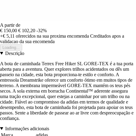
A partir de
€ 150,00
€ 102,20
-32%
+€ 5,11
oferecidos na sua proxima encomenda
Creditados apos a
validacao da sua encomenda
Loading...
Descrição
A bota de caminhada Terrex Free Hiker SL GORE-TEX é a tua porta
aberta para a aventura. Quer explores trilhos acidentados ou dês um
passeio na cidade, esta bota proporciona-te estilo e conforto. A
entressola Dreamstrike oferece um conforto ótimo em muitos tipos de
terreno. A membrana impermeável GORE-TEX mantém os teus pés
secos. A sola externa em borracha Continental™ aderente assegura
uma tração excepcional, quer estejas a caminhar por um trilho ou na
cidade. Fiável ao compromisso da adidas em termos de qualidade e
desempenho, esta bota de caminhada foi projetada para apoiar os teus
passos. Sente a liberdade de passear ao ar livre com despreocupação e
confiança.
Informações adicionais
Marca
adidas