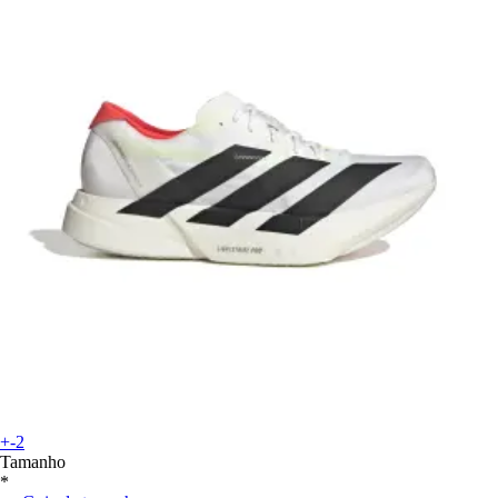
+-2
Tamanho
*