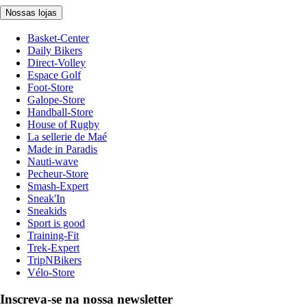
Nossas lojas
Basket-Center
Daily Bikers
Direct-Volley
Espace Golf
Foot-Store
Galope-Store
Handball-Store
House of Rugby
La sellerie de Maé
Made in Paradis
Nauti-wave
Pecheur-Store
Smash-Expert
Sneak'In
Sneakids
Sport is good
Training-Fit
Trek-Expert
TripNBikers
Vélo-Store
Inscreva-se na nossa newsletter