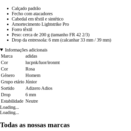
Calçado padrão
Fecho com atacadores
Cabedal em têxtil e sintético
Amortecimento Lightstrike Pro
Forro têxtil
Peso: cerca de 200 g (tamanho FR 42 2/3)
Drop da entressola: 6 mm (calcanhar 33 mm / 39 mm)
Informações adicionais
Marca
adidas
Cor
lucpnk/luor/ironmt
Cor
Rosa
Género
Homem
Grupo etário
Júnior
Sortido
Adizero Adios
Drop
6 mm
Estabilidade
Neutre
Loading...
Loading...
Todas as nossas marcas