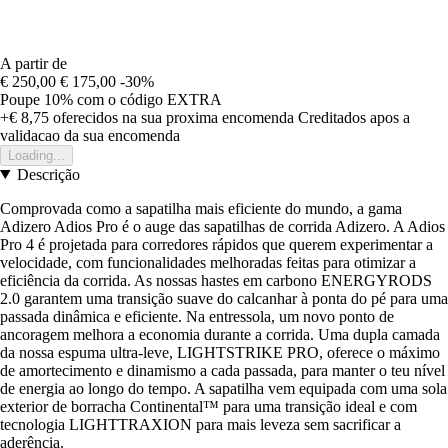
A partir de
€ 250,00
€ 175,00
-30%
Poupe 10%
com o código
EXTRA
+€ 8,75
oferecidos na sua proxima encomenda
Creditados apos a
validacao da sua encomenda
Loading...
Descrição
Comprovada como a sapatilha mais eficiente do mundo, a gama
Adizero Adios Pro é o auge das sapatilhas de corrida Adizero. A Adios
Pro 4 é projetada para corredores rápidos que querem experimentar a
velocidade, com funcionalidades melhoradas feitas para otimizar a
eficiência da corrida. As nossas hastes em carbono ENERGYRODS
2.0 garantem uma transição suave do calcanhar à ponta do pé para uma
passada dinâmica e eficiente. Na entressola, um novo ponto de
ancoragem melhora a economia durante a corrida. Uma dupla camada
da nossa espuma ultra-leve, LIGHTSTRIKE PRO, oferece o máximo
de amortecimento e dinamismo a cada passada, para manter o teu nível
de energia ao longo do tempo. A sapatilha vem equipada com uma sola
exterior de borracha Continental™ para uma transição ideal e com
tecnologia LIGHTTRAXION para mais leveza sem sacrificar a
aderência.