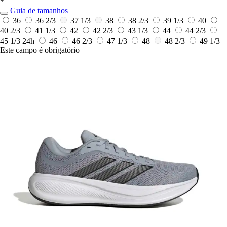
*
Guia de tamanhos
36
36 2/3
37 1/3
38
38 2/3
39 1/3
40
40 2/3
41 1/3
42
42 2/3
43 1/3
44
44 2/3
45 1/3
24h
46
46 2/3
47 1/3
48
48 2/3
49 1/3
Este campo é obrigatório