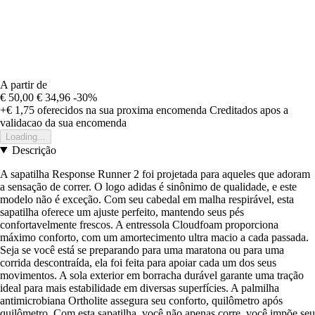
A partir de
€ 50,00
€ 34,96
-30%
+€ 1,75
oferecidos na sua proxima encomenda
Creditados apos a
validacao da sua encomenda
Loading...
Descrição
A sapatilha Response Runner 2 foi projetada para aqueles que adoram
a sensação de correr. O logo adidas é sinônimo de qualidade, e este
modelo não é exceção. Com seu cabedal em malha respirável, esta
sapatilha oferece um ajuste perfeito, mantendo seus pés
confortavelmente frescos. A entressola Cloudfoam proporciona
máximo conforto, com um amortecimento ultra macio a cada passada.
Seja se você está se preparando para uma maratona ou para uma
corrida descontraída, ela foi feita para apoiar cada um dos seus
movimentos. A sola exterior em borracha durável garante uma tração
ideal para mais estabilidade em diversas superfícies. A palmilha
antimicrobiana Ortholite assegura seu conforto, quilômetro após
quilômetro. Com esta sapatilha, você não apenas corre, você impõe seu