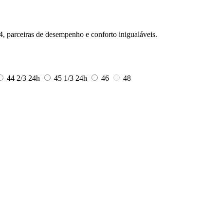
4, parceiras de desempenho e conforto inigualáveis.
44 2/3
24h
45 1/3
24h
46
48