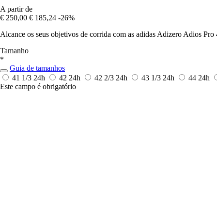
A partir de
€ 250,00
€ 185,24
-26%
Alcance os seus objetivos de corrida com as adidas Adizero Adios Pro 
Tamanho
*
Guia de tamanhos
41 1/3
24h
42
24h
42 2/3
24h
43 1/3
24h
44
24h
Este campo é obrigatório