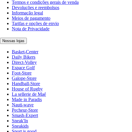
Termos e condições gerais de venda
Devoluções e reembolsos
Informação legal
Meios de pagamento
Tarifas e opções de envio
Nota de Privacidade
Nossas lojas
Basket-Center
Daily Bikers
Direct-Volley
Espace Golf
Foot-Store
Galope-Store
Handball-Store
House of Rugby
La sellerie de Maé
Made in Paradis
Nauti-wave
Pecheur-Store
Smash-Expert
Sneak'In
Sneakids
Sport is good