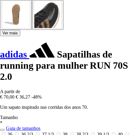
Ver mais
adidas
Sapatilhas de
running para mulher RUN 70S
2.0
A partir de
€ 70,00
€ 36,27
-48%
Um sapato inspirado nas corridas dos anos 70.
Tamanho
*
Guia de tamanhos
36
36 2/3
37 1/3
38
38 2/3
39 1/3
40