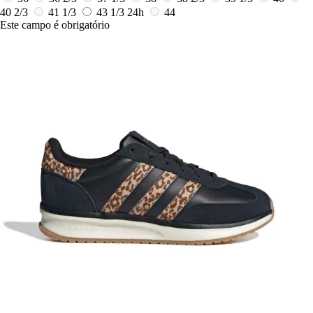
40 2/3
41 1/3
43 1/3
24h
44
Este campo é obrigatório