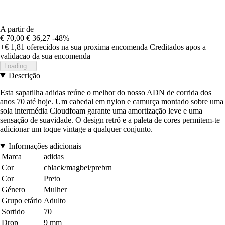
A partir de
€ 70,00
€ 36,27
-48%
+€ 1,81
oferecidos na sua proxima encomenda
Creditados apos a
validacao da sua encomenda
Loading...
Descrição
Esta sapatilha adidas reúne o melhor do nosso ADN de corrida dos
anos 70 até hoje. Um cabedal em nylon e camurça montado sobre uma
sola intermédia Cloudfoam garante uma amortização leve e uma
sensação de suavidade. O design retrô e a paleta de cores permitem-te
adicionar um toque vintage a qualquer conjunto.
Informações adicionais
Marca
adidas
Cor
cblack/magbei/prebrn
Cor
Preto
Género
Mulher
Grupo etário
Adulto
Sortido
70
Drop
9 mm