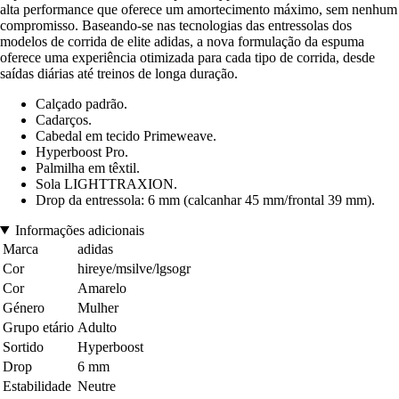
alta performance que oferece um amortecimento máximo, sem nenhum
compromisso. Baseando-se nas tecnologias das entressolas dos
modelos de corrida de elite adidas, a nova formulação da espuma
oferece uma experiência otimizada para cada tipo de corrida, desde
saídas diárias até treinos de longa duração.
Calçado padrão.
Cadarços.
Cabedal em tecido Primeweave.
Hyperboost Pro.
Palmilha em têxtil.
Sola LIGHTTRAXION.
Drop da entressola: 6 mm (calcanhar 45 mm/frontal 39 mm).
Informações adicionais
Marca
adidas
Cor
hireye/msilve/lgsogr
Cor
Amarelo
Género
Mulher
Grupo etário
Adulto
Sortido
Hyperboost
Drop
6 mm
Estabilidade
Neutre