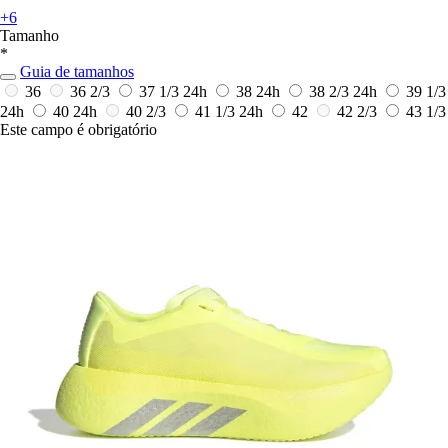
+6
Tamanho
*
Guia de tamanhos
36
36 2/3
37 1/3
24h
38
24h
38 2/3
24h
39 1/3
24h
40
24h
40 2/3
41 1/3
24h
42
42 2/3
43 1/3
Este campo é obrigatório