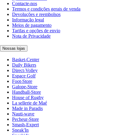
Contacte-nos
Termos e condições gerais de venda
Devoluções e reembolsos
Informação legal
Meios de pagamento
Tarifas e opções de envio
Nota de Privacidade
Nossas lojas
Basket-Center
Daily Bikers
Direct-Volley
Espace Golf
Foot-Store
Galope-Store
Handball-Store
House of Rugby
La sellerie de Maé
Made in Paradis
Nauti-wave
Pecheur-Store
Smash-Expert
Sneak'In